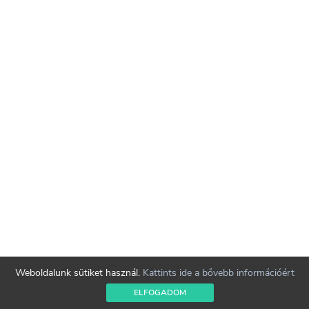
Weboldalunk sütiket használ.
Kattints ide a bővebb információért
ELFOGADOM