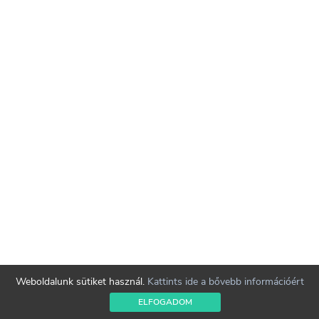
Weboldalunk sütiket használ.
Kattints ide a bővebb információért
ELFOGADOM