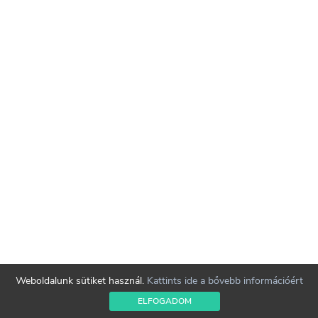
Weboldalunk sütiket használ.
Kattints ide a bővebb információért
ELFOGADOM