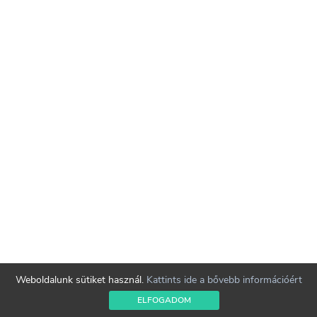
Weboldalunk sütiket használ.
Kattints ide a bővebb információért
ELFOGADOM