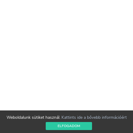
Weboldalunk sütiket használ.
Kattints ide a bővebb információért
ELFOGADOM