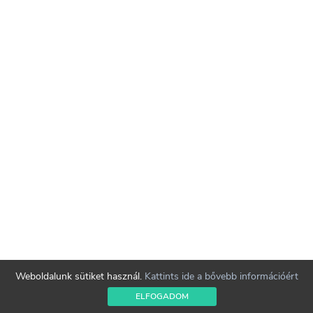
Weboldalunk sütiket használ.
Kattints ide a bővebb információért
ELFOGADOM