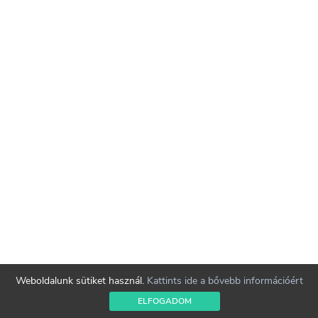
Weboldalunk sütiket használ.
Kattints ide a bővebb információért
ELFOGADOM