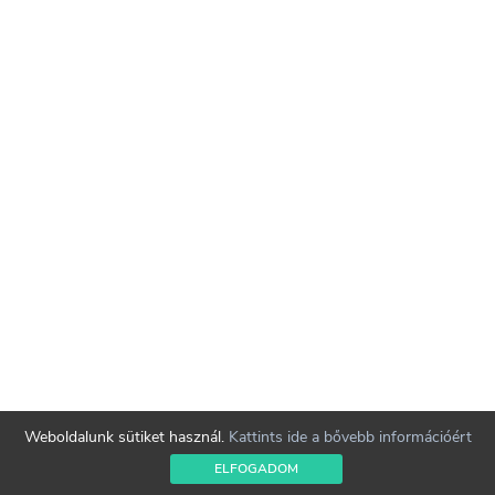
Weboldalunk sütiket használ.
Kattints ide a bővebb információért
ELFOGADOM