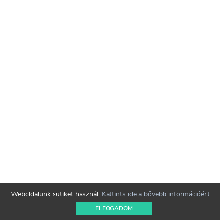
Weboldalunk sütiket használ.
Kattints ide a bővebb információért
ELFOGADOM