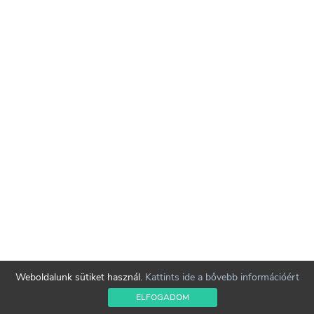
Weboldalunk sütiket használ.
Kattints ide a bővebb információért
ELFOGADOM