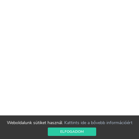
Weboldalunk sütiket használ.
Kattints ide a bővebb információért
ELFOGADOM