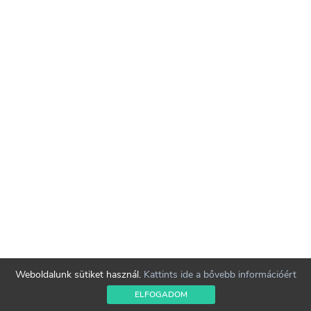
Weboldalunk sütiket használ.
Kattints ide a bővebb információért
ELFOGADOM